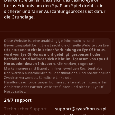
Denken Sie daran, dass sich das casino eye of
horus Erlebnis um den Spaß am Spiel dreht - ein
sicherer und fairer Auszahlungsprozess ist dafür
die Grundlage.
Diese Website ist eine unabhängige Informations- und
Bewertungsplattform. Sie ist nicht die offizielle Website von Eye
Of Horus und
steht in keiner Verbindung zu Eye Of Horus,
wird von Eye Of Horus nicht gebilligt, gesponsert oder
betrieben und befindet sich nicht im Eigentum von Eye Of
Horus oder dessen Inhabern
. Alle Marken, Logos und
Markennamen sind Eigentum ihrer jeweiligen Rechteinhaber
und werden ausschließlich zu Identifikations- und redaktionellen
Zwecken verwendet. Sämtliche Links oder
Handlungsaufforderungen können zu alternativen lizenzierten
Anbietern oder Partner-Websites führen und nicht zu Eye Of
Horus selbst.
24/7 support
Technischer Support
support@eyeofhorus-spiel.de