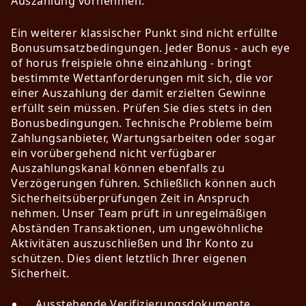
Auszahlung vornehmen.
Ein weiterer klassischer Punkt sind nicht erfüllte
Bonusumsatzbedingungen. Jeder Bonus - auch eye
of horus freispiele ohne einzahlung - bringt
bestimmte Wettanforderungen mit sich, die vor
einer Auszahlung der damit erzielten Gewinne
erfüllt sein müssen. Prüfen Sie dies stets in den
Bonusbedingungen. Technische Probleme beim
Zahlungsanbieter, Wartungsarbeiten oder sogar
ein vorübergehend nicht verfügbarer
Auszahlungskanal können ebenfalls zu
Verzögerungen führen. Schließlich können auch
Sicherheitsüberprüfungen Zeit in Anspruch
nehmen. Unser Team prüft in unregelmäßigen
Abständen Transaktionen, um ungewöhnliche
Aktivitäten auszuschließen und Ihr Konto zu
schützen. Dies dient letztlich Ihrer eigenen
Sicherheit.
Ausstehende Verifizierungsdokumente