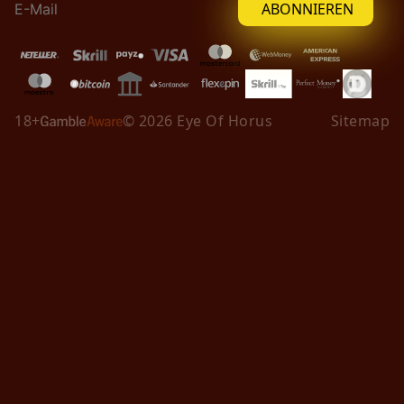
ABONNIEREN
18+
©
2026
Eye Of Horus
Sitemap