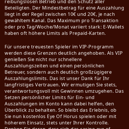
reibungslosen Betrieb und den Schutz aller
Beteiligten. Der Mindestbetrag für eine Auszahlung
liegt in der Regel zwischen 10€ und 20€, je nach
gewähltem Kanal. Das Maximum pro Transaktion
oder pro Tag/Woche/Monat variiert stark: E-Wallets
haben oft höhere Limits als Prepaid-Karten.
Für unsere treuesten Spieler im VIP-Programm
werden diese Grenzen deutlich angehoben. Als VIP
genießen Sie nicht nur schnellere
Auszahlungszeiten und einen persönlichen
Betreuer, sondern auch deutlich großzügigere
Auszahlungslimits. Das ist unser Dank für Ihr
langfristiges Vertrauen. Wir ermutigen Sie stets,
verantwortungsvoll mit Gewinnen umzugehen. Das
Setzen persönlicher Limits für Ein- und
Auszahlungen im Konto kann dabei helfen, den
Überblick zu behalten. So bleibt das Erlebnis, ob
Sie nun kostenlos Eye Of Horus spielen oder mit
höherem Einsatz, stets unter Ihrer Kontrolle.