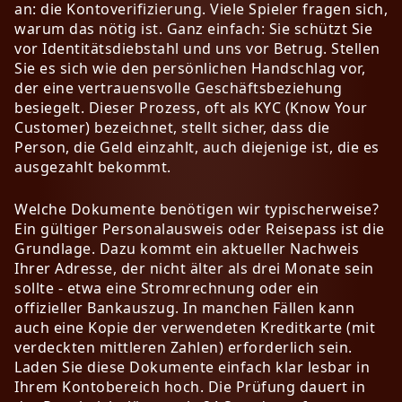
an: die Kontoverifizierung. Viele Spieler fragen sich,
warum das nötig ist. Ganz einfach: Sie schützt Sie
vor Identitätsdiebstahl und uns vor Betrug. Stellen
Sie es sich wie den persönlichen Handschlag vor,
der eine vertrauensvolle Geschäftsbeziehung
besiegelt. Dieser Prozess, oft als KYC (Know Your
Customer) bezeichnet, stellt sicher, dass die
Person, die Geld einzahlt, auch diejenige ist, die es
ausgezahlt bekommt.
Welche Dokumente benötigen wir typischerweise?
Ein gültiger Personalausweis oder Reisepass ist die
Grundlage. Dazu kommt ein aktueller Nachweis
Ihrer Adresse, der nicht älter als drei Monate sein
sollte - etwa eine Stromrechnung oder ein
offizieller Bankauszug. In manchen Fällen kann
auch eine Kopie der verwendeten Kreditkarte (mit
verdeckten mittleren Zahlen) erforderlich sein.
Laden Sie diese Dokumente einfach klar lesbar in
Ihrem Kontobereich hoch. Die Prüfung dauert in