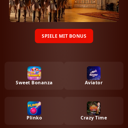
SPIELE MIT BONUS
Sweet Bonanza
Aviator
Plinko
Crazy Time