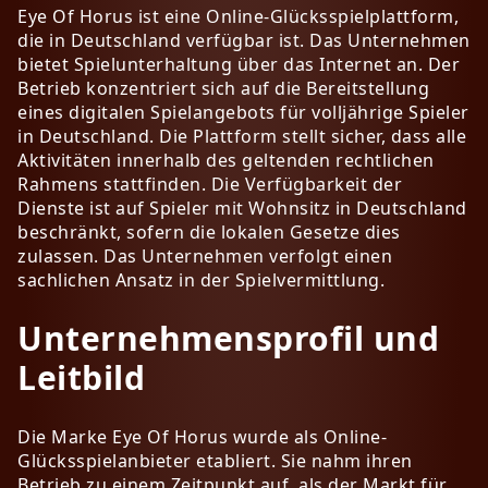
Eye Of Horus ist eine Online-Glücksspielplattform,
die in Deutschland verfügbar ist. Das Unternehmen
bietet Spielunterhaltung über das Internet an. Der
Betrieb konzentriert sich auf die Bereitstellung
eines digitalen Spielangebots für volljährige Spieler
in Deutschland. Die Plattform stellt sicher, dass alle
Aktivitäten innerhalb des geltenden rechtlichen
Rahmens stattfinden. Die Verfügbarkeit der
Dienste ist auf Spieler mit Wohnsitz in Deutschland
beschränkt, sofern die lokalen Gesetze dies
zulassen. Das Unternehmen verfolgt einen
sachlichen Ansatz in der Spielvermittlung.
Unternehmensprofil und
Leitbild
Die Marke Eye Of Horus wurde als Online-
Glücksspielanbieter etabliert. Sie nahm ihren
Betrieb zu einem Zeitpunkt auf, als der Markt für